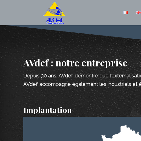
AVdef : notre entreprise
Depuis 3
0 ans,
AVdef
démontre
que l’externalisat
AVdef
accompagne également les industr
iels et
Implantation