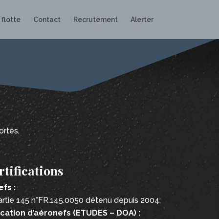
 flotte
Contact
Recrutement
Alerter
rtés.
tifications
fs :
Partie 145 n°FR.145.0050 détenu depuis 2004;
fication d’aéronefs (ETUDES – DOA) :